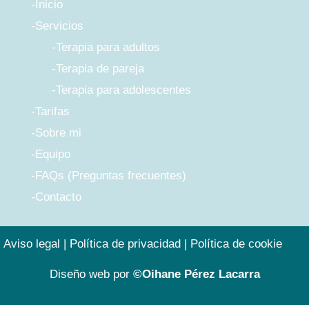
-Inicio
-Servicios
-Terapia para adultos
-Terapia de pareja
-Terapia para adolescentes
-Tarifas
-Sobre mi
-Equipo
-FAQs (Preguntas frecuentes)
-Contacto
Aviso legal
|
Política de privacidad
|
Política de cookie
Diseño web por
©Oihane Pérez Lacarra